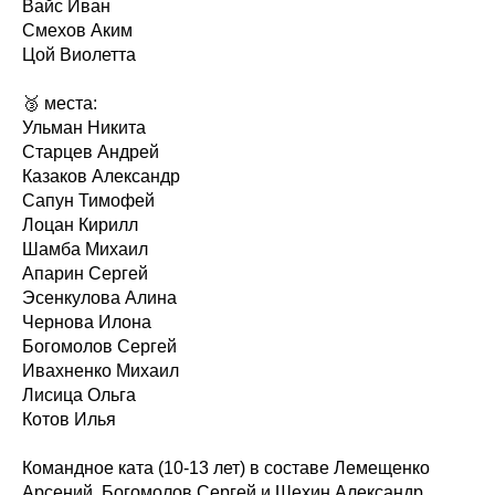
Вайс Иван
Смехов Аким
Цой Виолетта
🥉 места:
Ульман Никита
Старцев Андрей
Казаков Александр
Сапун Тимофей
Лоцан Кирилл
Шамба Михаил
Апарин Сергей
Эсенкулова Алина
Чернова Илона
Богомолов Сергей
Ивахненко Михаил
Лисица Ольга
Котов Илья
Командное ката (10-13 лет) в составе Лемещенко
Арсений, Богомолов Сергей и Шехин Александр